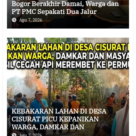
Bogor Berakhir Damai, Warga dan
PT PMC Sepakati Dua Jalur
Penyelesaian
Agu 7, 2026
KEBAKARAN LAHAN DI DESA
CISURAT PICU KEPANIKAN
WARGA, DAMKAR DAN
MASYARAKAT BERHASIL CEGAH
Agu 7, 2026