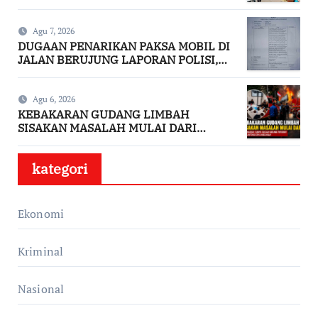
DAN MASYARAKAT BERHASIL CEGAH
API MEREMBET KE PERMUKIMAN
Agu 7, 2026
DUGAAN PENARIKAN PAKSA MOBIL DI
JALAN BERUJUNG LAPORAN POLISI,
KSP MITRA JAYA KARYA DAN PT PUTRA
TANIMBAR JAYA DISOROT
Agu 6, 2026
KEBAKARAN GUDANG LIMBAH
SISAKAN MASALAH MULAI DARI
PENCEMARAN SAMPAI DUGAAN
GUDANG TERSEBUT TAK KANTONGI
kategori
IZIN LINGKUNGAN
Ekonomi
Kriminal
Nasional