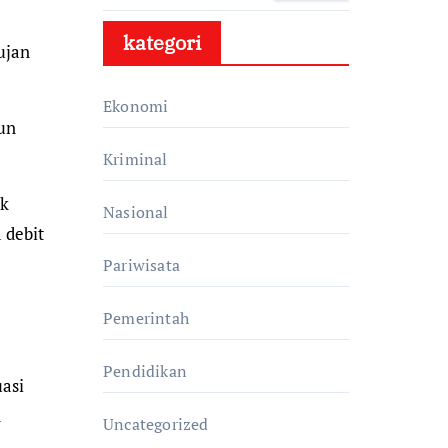
Generasi Muda
Perumda Tohaga
Diduga Gandeng
kategori
Bupati, Kuasai
ujan
Pasar Citeureup 2
Ekonomi
un
Kriminal
ak
Nasional
 debit
Pariwisata
Pemerintah
Pendidikan
asi
n
Uncategorized