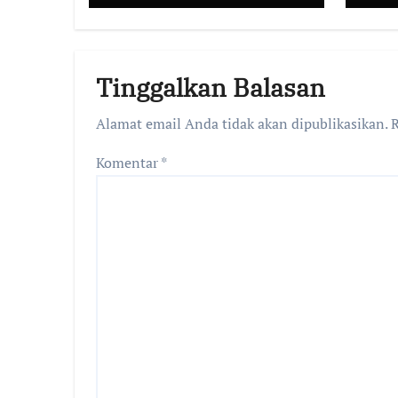
SAMPAI DUGAAN
GUDANG TERSEBUT
TAK KANTONGI
Tinggalkan Balasan
IZIN LINGKUNGAN
Alamat email Anda tidak akan dipublikasikan.
R
Komentar
*