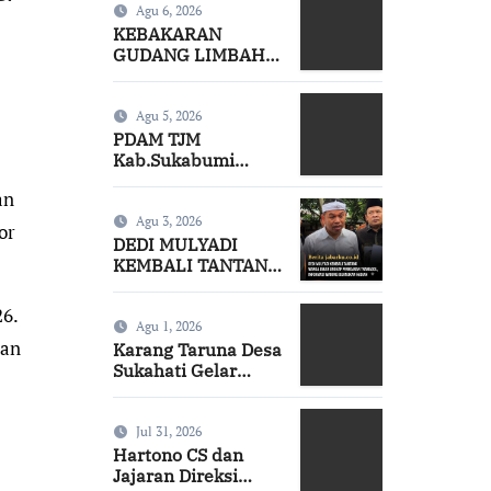
Agu 6, 2026
KEBAKARAN
GUDANG LIMBAH
SISAKAN MASALAH
MULAI DARI
PENCEMARAN
Agu 5, 2026
SAMPAI DUGAAN
PDAM TJM
GUDANG
Kab.Sukabumi
TERSEBUT TAK
Tegaskan Komitmen
an
KANTONGI IZIN
GCG dan Buka
LINGKUNGAN
Ruang Dialog
Agu 3, 2026
or
DEDI MULYADI
KEMBALI TANTANG
WARGA JABAR
UNGKAP
26.
PEREDARAN
Agu 1, 2026
aan
TRAMADOL,
Karang Taruna Desa
INFORMASI
Sukahati Gelar
WARUNG
Turnamen Trofeo U-
DIJANJIKAN
17, Dorong
HADIAH
Semangat
Jul 31, 2026
Sportivitas dan
Hartono CS dan
Pembinaan
Jajaran Direksi