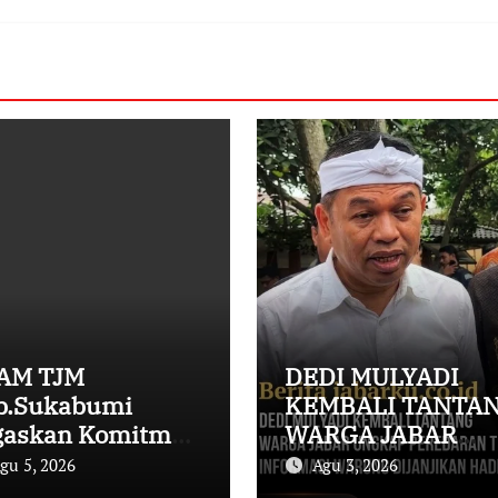
AM TJM
DEDI MULYADI
b.Sukabumi
KEMBALI TANTA
gaskan Komitmen
WARGA JABAR
G dan Buka
UNGKAP
gu 5, 2026
Agu 3, 2026
ang Dialog
PEREDARAN