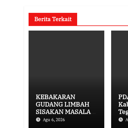
Berita Terkait
KEBAKARAN
PD
GUDANG LIMBAH
Ka
SISAKAN MASALAH
Te
MULAI DARI
GC
Agu 6, 2026
A
PENCEMARAN
Ru