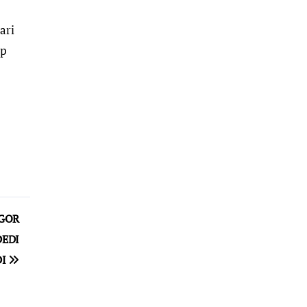
ari
ap
OGOR
DEDI
DI